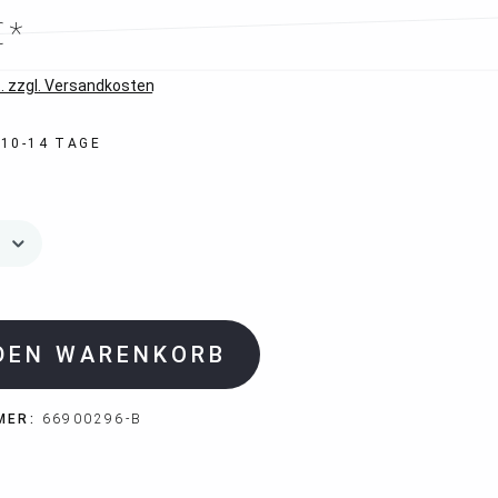
€*
. zzgl. Versandkosten
 10-14 TAGE
 DEN WARENKORB
MER:
66900296-B