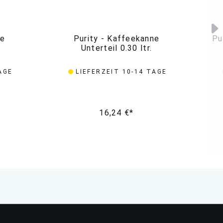
ne
Purity - Kaffeekanne
Pu
Unterteil 0.30 ltr.
AGE
LIEFERZEIT 10-14 TAGE
16,24 €*