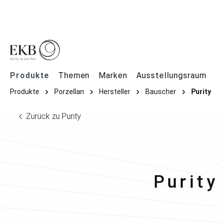
springen
Zur Hauptnavigation springen
Produkte
Themen
Marken
Ausstellungsraum
Produkte
Porzellan
Hersteller
Bauscher
Purity
Zurück zu Purity
Bausc
Purity