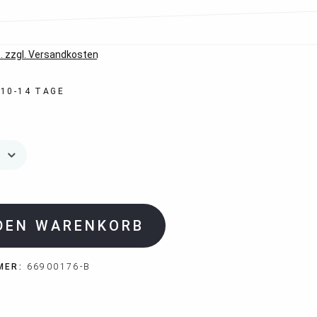
*
. zzgl. Versandkosten
 10-14 TAGE
 DEN WARENKORB
MER:
66900176-B