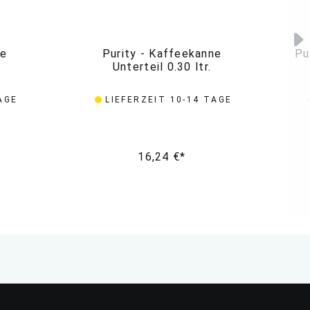
ne
Purity - Kaffeekanne
Pu
Unterteil 0.30 ltr.
AGE
LIEFERZEIT 10-14 TAGE
16,24 €*