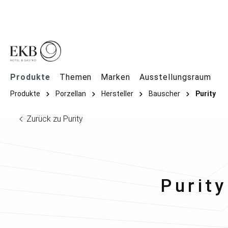
springen
Zur Hauptnavigation springen
Produkte
Themen
Marken
Ausstellungsraum
Produkte
Porzellan
Hersteller
Bauscher
Purity
Zurück zu Purity
Bausc
Purity