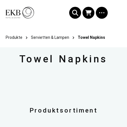
alt springen
Produkte
Servietten & Lampen
Towel Napkins
Towel Napkins
Produktsortiment