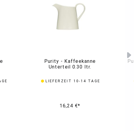
ne
Purity - Kaffeekanne
Pu
Unterteil 0.30 ltr.
AGE
LIEFERZEIT 10-14 TAGE
16,24 €*