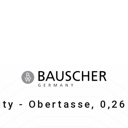
scher
ity - Obertasse, 0,26 