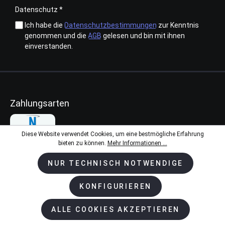
Datenschutz *
Ich habe die
Datenschutzbestimmungen
zur Kenntnis
genommen und die
AGB
gelesen und bin mit ihnen
einverstanden.
Zahlungsarten
Diese Website verwendet Cookies, um eine bestmögliche Erfahrung
bieten zu können.
Mehr Informationen ...
Kundenservice & Beratung
NUR TECHNISCH NOTWENDIGE
+ 49 2594 - 50 99 99-0
KONFIGURIEREN
Mo-Do 08:00 - 17:00 Uhr
Fr 08:00 - 14:30 Uhr
ALLE COOKIES AKZEPTIEREN