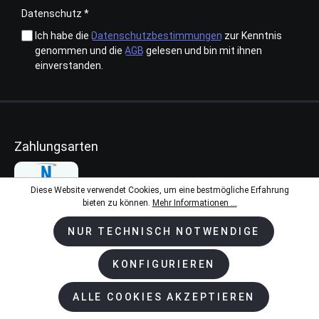
Datenschutz *
Ich habe die
Datenschutzbestimmungen
zur Kenntnis
genommen und die
AGB
gelesen und bin mit ihnen
einverstanden.
Zahlungsarten
Diese Website verwendet Cookies, um eine bestmögliche Erfahrung
bieten zu können.
Mehr Informationen ...
Kundenservice & Beratung
NUR TECHNISCH NOTWENDIGE
+ 49 2594 - 50 99 99-0
KONFIGURIEREN
Mo-Do 08:00 - 17:00 Uhr
Fr 08:00 - 14:30 Uhr
ALLE COOKIES AKZEPTIEREN