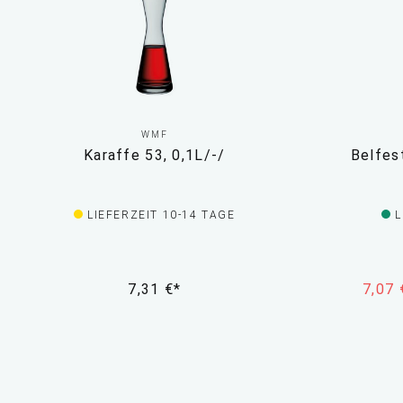
WMF
Karaffe 53, 0,1L/-/
Belfest
LIEFERZEIT 10-14 TAGE
L
7,31 €*
7,07