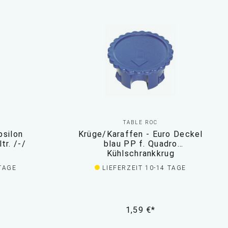
TABLE ROC
psilon
Krüge/Karaffen - Euro Deckel
, 112,5 cl, 1 ltr. /-/
blau PP f. Quadro
Kühlschrankkrug
 TAGE
LIEFERZEIT 10-14 TAGE
1,59 €*