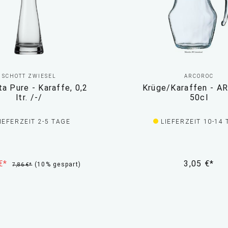
SCHOTT ZWIESEL
ARCOROC
a Pure - Karaffe, 0,2
Krüge/Karaffen - A
ltr. /-/
50cl
IEFERZEIT 2-5 TAGE
LIEFERZEIT 10-14
 €*
3,05 €*
(10% gespart)
7,86 €*