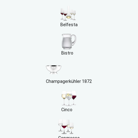
Belfesta
Bistro
Champagerkühler 1872
Cinco
Congresso