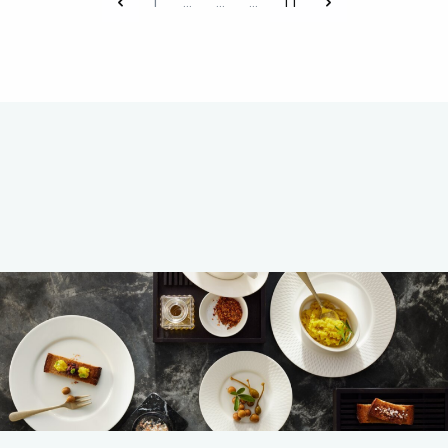
1
...
...
...
11