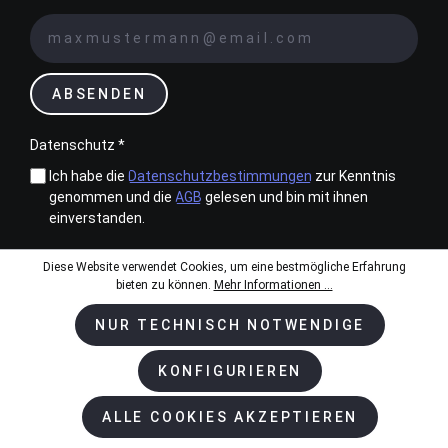
ABSENDEN
Datenschutz *
Ich habe die
Datenschutzbestimmungen
zur Kenntnis
genommen und die
AGB
gelesen und bin mit ihnen
einverstanden.
Diese Website verwendet Cookies, um eine bestmögliche Erfahrung
bieten zu können.
Mehr Informationen ...
NUR TECHNISCH NOTWENDIGE
Zahlungsarten
KONFIGURIEREN
Kundenservice & Beratung
ALLE COOKIES AKZEPTIEREN