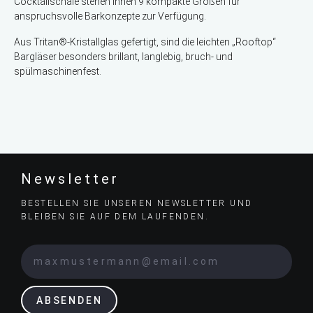
Cocktailschale stehen Ihnen 9 kompakte Größen für
anspruchsvolle Barkonzepte zur Verfügung.
Aus Tritan®-Kristallglas gefertigt, sind die leichten „Rooftop“
Bargläser besonders brillant, langlebig, bruch- und
spülmaschinenfest.
Newsletter
BESTELLEN SIE UNSEREN NEWSLETTER UND
BLEIBEN SIE AUF DEM LAUFENDEN.
ABSENDEN