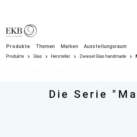
springen
Zur Hauptnavigation springen
Produkte
Themen
Marken
Ausstellungsraum
Produkte
Glas
Hersteller
Zwiesel Glas handmade
Die Serie "M