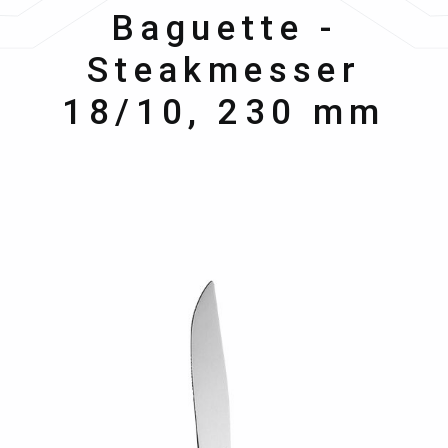
Hepp
Baguette -
Steakmesser
18/10, 230 mm
Bildergalerie überspringen