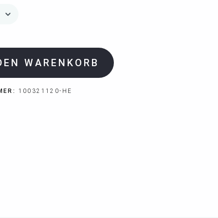
 DEN WARENKORB
MER:
100321120-HE