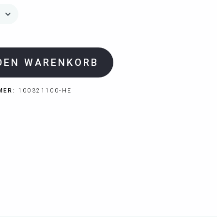
 DEN WARENKORB
MER:
100321100-HE