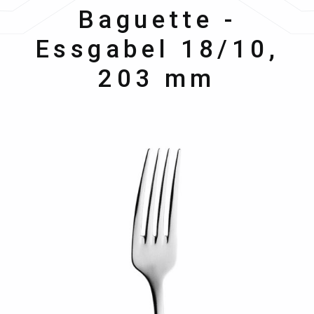
Hepp
Baguette -
Essgabel 18/10,
203 mm
Bildergalerie überspringen