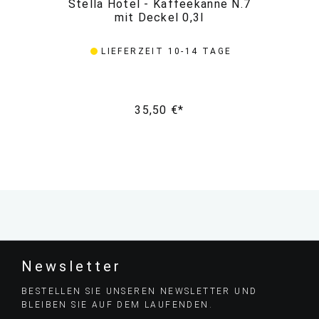
Stella Hotel - Kaffeekanne N.7
St
mit Deckel 0,3l
LIEFERZEIT 10-14 TAGE
35,50 €*
Newsletter
BESTELLEN SIE UNSEREN NEWSLETTER UND
BLEIBEN SIE AUF DEM LAUFENDEN.