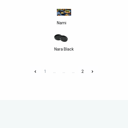
Nami
Nara Black
1
...
...
...
2