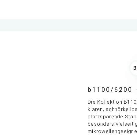
b1100/6200 -
Die Kollektion B110
klaren, schnörkello
platzsparende Stape
besonders vielseiti
mikrowellengeeigne