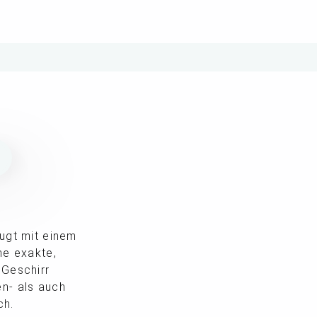
N
eugt mit einem
ne exakte,
 Geschirr
en- als auch
ch.