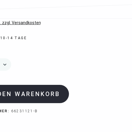
*
. zzgl. Versandkosten
 10-14 TAGE
 DEN WARENKORB
MER:
66231121-B