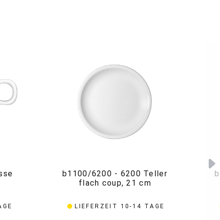
sse
b1100/6200 - 6200 Teller
b
flach coup, 21 cm
AGE
LIEFERZEIT 10-14 TAGE