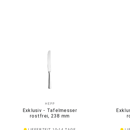
HEPP
Exklusiv - Tafelmesser
Exklu
rostfrei, 238 mm
r
LIEFERZEIT 10-14 TAGE
LI