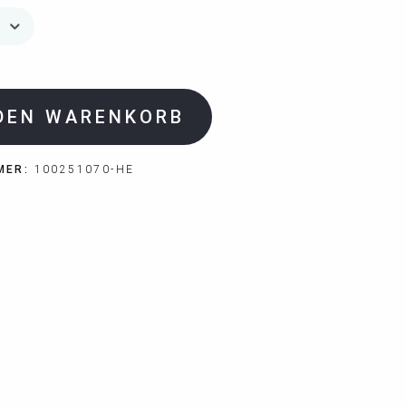
 DEN WARENKORB
MER:
100251070-HE