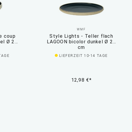
WMF
le coup
Style Lights - Teller flach
el Ø 23
LAGOON bicolor dunkel Ø 26
cm
 TAGE
LIEFERZEIT 10-14 TAGE
12,98 €*