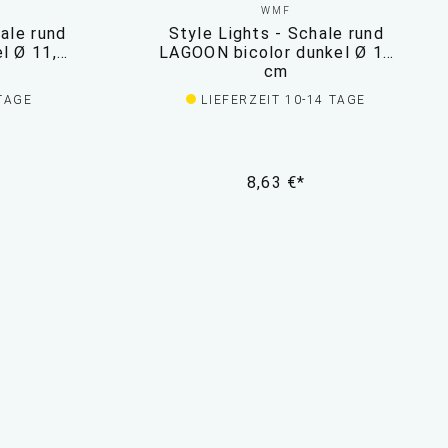
WMF
hale rund
Style Lights - Schale rund
l Ø 11,5
LAGOON bicolor dunkel Ø 16
cm
 TAGE
LIEFERZEIT 10-14 TAGE
8,63 €*