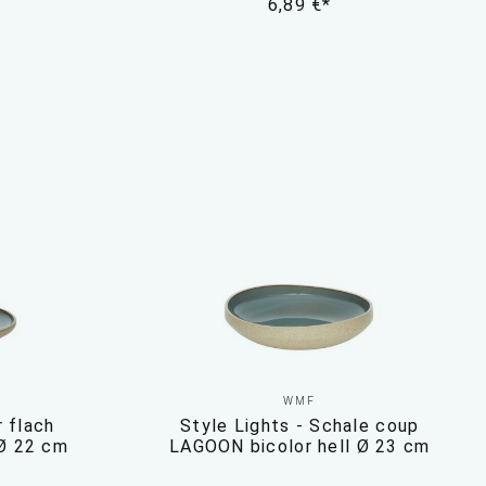
6,89 €*
WMF
r flach
Style Lights - Schale coup
 Ø 22 cm
LAGOON bicolor hell Ø 23 cm