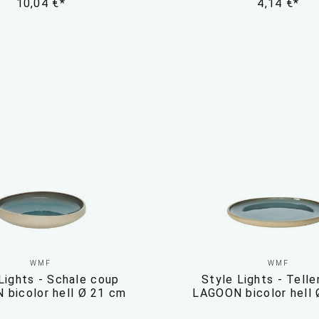
10,04 €*
4,14 €*
WMF
WMF
Lights - Schale coup
Style Lights - Telle
bicolor hell Ø 21 cm
LAGOON bicolor hell