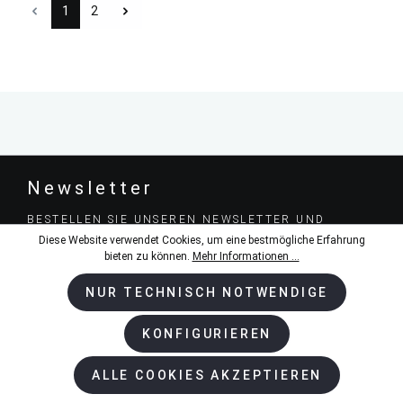
1
2
Newsletter
BESTELLEN SIE UNSEREN NEWSLETTER UND
BLEIBEN SIE AUF DEM LAUFENDEN.
Diese Website verwendet Cookies, um eine bestmögliche Erfahrung
bieten zu können.
Mehr Informationen ...
NUR TECHNISCH NOTWENDIGE
KONFIGURIEREN
ABSENDEN
ALLE COOKIES AKZEPTIEREN
Datenschutz *