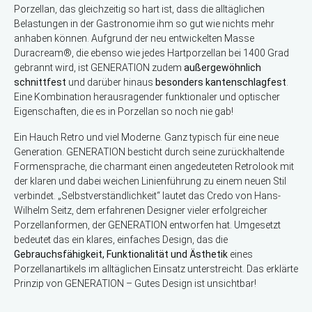
Porzellan, das gleichzeitig so hart ist, dass die alltäglichen
Belastungen in der Gastronomie ihm so gut wie nichts mehr
anhaben können. Aufgrund der neu entwickelten Masse
Duracream®, die ebenso wie jedes Hartporzellan bei 1400 Grad
gebrannt wird, ist GENERATION zudem
außergewöhnlich
schnittfest
und darüber hinaus
besonders kantenschlagfest
.
Eine Kombination herausragender funktionaler und optischer
Eigenschaften, die es in Porzellan so noch nie gab!
Ein Hauch Retro und viel Moderne. Ganz typisch für eine neue
Generation. GENERATION besticht durch seine zurückhaltende
Formensprache, die charmant einen angedeuteten Retrolook mit
der klaren und dabei weichen Linienführung zu einem neuen Stil
verbindet. „Selbstverständlichkeit“ lautet das Credo von Hans-
Wilhelm Seitz, dem erfahrenen Designer vieler erfolgreicher
Porzellanformen, der GENERATION entworfen hat. Umgesetzt
bedeutet das ein klares, einfaches Design, das die
Gebrauchsfähigkeit, Funktionalität und Ästhetik
eines
Porzellanartikels im alltäglichen Einsatz unterstreicht. Das erklärte
Prinzip von GENERATION – Gutes Design ist unsichtbar!