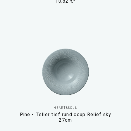
10,82 €*
HEART&SOUL
Pine - Teller tief rund coup Relief sky
27cm