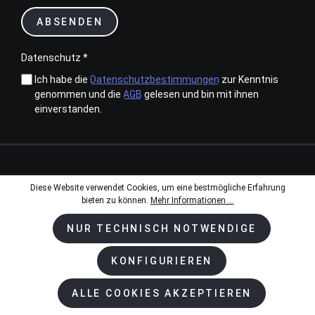
ABSENDEN
Datenschutz *
Ich habe die
Datenschutzbestimmungen
zur Kenntnis
genommen und die
AGB
gelesen und bin mit ihnen
einverstanden.
Zahlungsarten
Diese Website verwendet Cookies, um eine bestmögliche Erfahrung
bieten zu können.
Mehr Informationen ...
NUR TECHNISCH NOTWENDIGE
Kundenservice & Beratung
KONFIGURIEREN
+ 49 2594 - 50 99 99-0
ALLE COOKIES AKZEPTIEREN