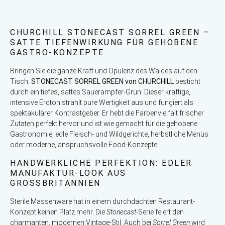
CHURCHILL STONECAST SORREL GREEN –
SATTE TIEFENWIRKUNG FÜR GEHOBENE
GASTRO-KONZEPTE
Bringen Sie die ganze Kraft und Opulenz des Waldes auf den
Tisch:
STONECAST SORREL GREEN von CHURCHILL
besticht
durch ein tiefes, sattes Sauerampfer-Grün. Dieser kräftige,
intensive Erdton strahlt pure Wertigkeit aus und fungiert als
spektakulärer Kontrastgeber. Er hebt die Farbenvielfalt frischer
Zutaten perfekt hervor und ist wie gemacht für die gehobene
Gastronomie, edle Fleisch- und Wildgerichte, herbstliche Menüs
oder moderne, anspruchsvolle Food-Konzepte.
HANDWERKLICHE PERFEKTION: EDLER
MANUFAKTUR-LOOK AUS
GROSSBRITANNIEN
Sterile Massenware hat in einem durchdachten Restaurant-
Konzept keinen Platz mehr. Die
Stonecast
-Serie feiert den
charmanten, modernen Vintage-Stil. Auch bei
Sorrel Green
wird