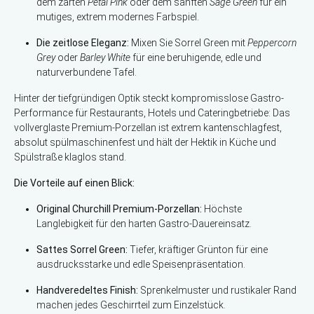
dem zarten
Petal Pink
oder dem sanften
Sage Green
für ein
mutiges, extrem modernes Farbspiel.
Die zeitlose Eleganz:
Mixen Sie Sorrel Green mit
Peppercorn
Grey
oder
Barley White
für eine beruhigende, edle und
naturverbundene Tafel.
Hinter der tiefgründigen Optik steckt kompromisslose Gastro-
Performance für Restaurants, Hotels und Cateringbetriebe: Das
vollverglaste Premium-Porzellan ist extrem kantenschlagfest,
absolut spülmaschinenfest und hält der Hektik in Küche und
Spülstraße klaglos stand.
Die Vorteile auf einen Blick:
Original Churchill Premium-Porzellan:
Höchste
Langlebigkeit für den harten Gastro-Dauereinsatz.
Sattes Sorrel Green:
Tiefer, kräftiger Grünton für eine
ausdrucksstarke und edle Speisenpräsentation.
Handveredeltes Finish:
Sprenkelmuster und rustikaler Rand
machen jedes Geschirrteil zum Einzelstück.