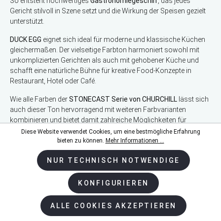
So entsteht hochwertiges
Gastronomiegeschirr
, das jedes
Gericht stilvoll in Szene setzt und die Wirkung der Speisen gezielt
unterstützt.
DUCK EGG
eignet sich ideal für moderne und klassische Küchen
gleichermaßen. Der vielseitige Farbton harmoniert sowohl mit
unkomplizierten Gerichten als auch mit gehobener Küche und
schafft eine natürliche Bühne für kreative Food-Konzepte in
Restaurant, Hotel oder Café.
Wie alle Farben der
STONECAST Serie von CHURCHILL
lässt sich
auch dieser Ton hervorragend mit weiteren Farbvarianten
kombinieren und bietet damit zahlreiche Möglichkeiten für
individuelle Tisch- und Servierkonzepte.
Diese Website verwendet Cookies, um eine bestmögliche Erfahrung
bieten zu können.
Mehr Informationen ...
Vorteile auf einen Blick:
NUR TECHNISCH NOTWENDIGE
Hochwertiges
Churchill Stonecast Porzellan
Sanfter Blau-Ton mit natürlicher Ausstrahlung
KONFIGURIEREN
Handdekoriertes Design mit Sprenkel und feinem Rand
Ideal für Gastronomie, Hotellerie und stilvolles Servieren
ALLE COOKIES AKZEPTIEREN
Vielseitig kombinierbar mit weiteren
STONECAST Farben