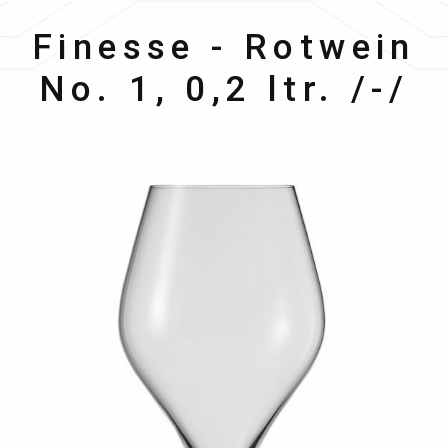
Schott Zwiesel
Finesse - Rotwein
No. 1, 0,2 ltr. /-/
Bildergalerie überspringen