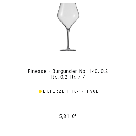
Finesse - Burgunder No. 140, 0,2
F
ltr., 0,2 ltr. /-/
LIEFERZEIT 10-14 TAGE
5,31 €*