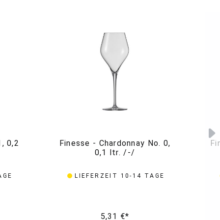
, 0,2
Finesse - Chardonnay No. 0,
Fi
0,1 ltr. /-/
AGE
LIEFERZEIT 10-14 TAGE
5,31 €*