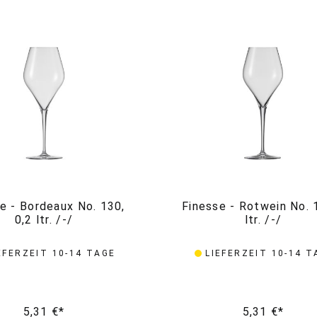
e - Bordeaux No. 130,
Finesse - Rotwein No. 1
0,2 ltr. /-/
ltr. /-/
EFERZEIT 10-14 TAGE
LIEFERZEIT 10-14 T
5,31 €*
5,31 €*