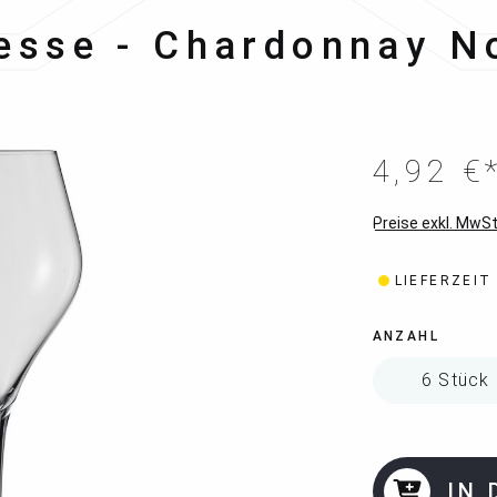
ott Zwiesel
esse - Chardonnay N
4,92 €
Preise exkl. MwSt
LIEFERZEIT
ANZAHL
IN