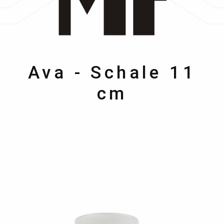
WMF
Ava - Schale 11
cm
Bildergalerie überspringen