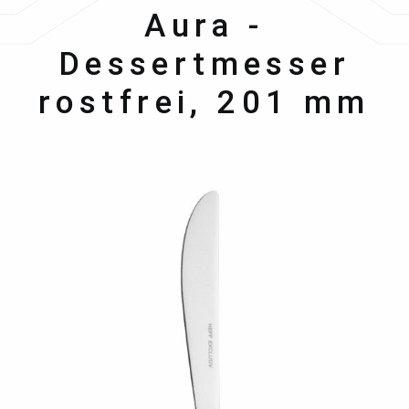
Hepp
Aura -
Dessertmesser
rostfrei, 201 mm
Bildergalerie überspringen