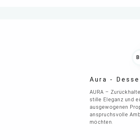
Aura - Dess
AURA – Zurückhalten
stille Eleganz und e
ausgewogenen Propor
anspruchsvolle Ambie
möchten.