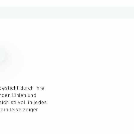
N
besticht durch ihre
enden Linien und
h stilvoll in jedes
dern leise zeigen