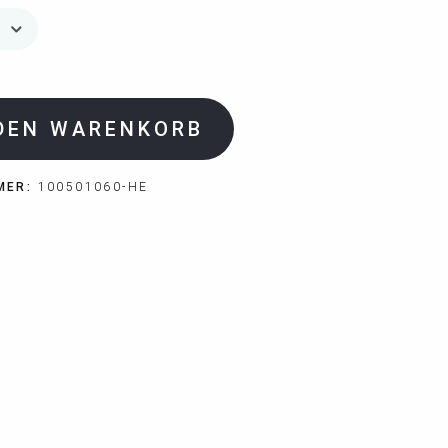
 DEN WARENKORB
MER:
100501060-HE