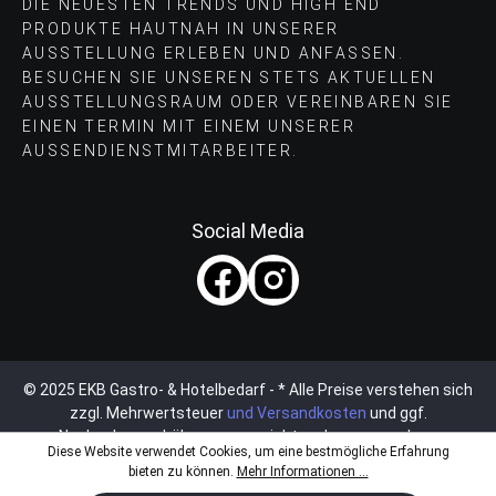
DIE NEUESTEN TRENDS UND HIGH END
PRODUKTE HAUTNAH IN UNSERER
AUSSTELLUNG ERLEBEN UND ANFASSEN.
BESUCHEN SIE UNSEREN STETS AKTUELLEN
AUSSTELLUNGSRAUM ODER VEREINBAREN SIE
EINEN TERMIN MIT EINEM UNSERER
AUSSENDIENSTMITARBEITER.
Social Media
© 2025 EKB Gastro- & Hotelbedarf - * Alle Preise verstehen sich
zzgl. Mehrwertsteuer
und Versandkosten
und ggf.
Nachnahmegebühren, wenn nicht anders angegeben.
Diese Website verwendet Cookies, um eine bestmögliche Erfahrung
bieten zu können.
Mehr Informationen ...