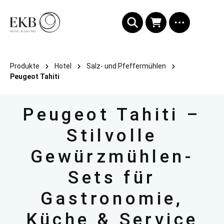
alt springen
Produkte
Hotel
Salz- und Pfeffermühlen
Peugeot Tahiti
Peugeot Tahiti –
Stilvolle
Gewürzmühlen-
Sets für
Gastronomie,
Küche & Service