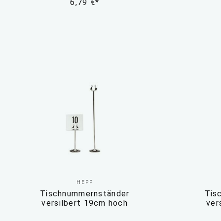
6,79 €*
HEPP
Tischnummernständer
Tis
versilbert 19cm hoch
ver