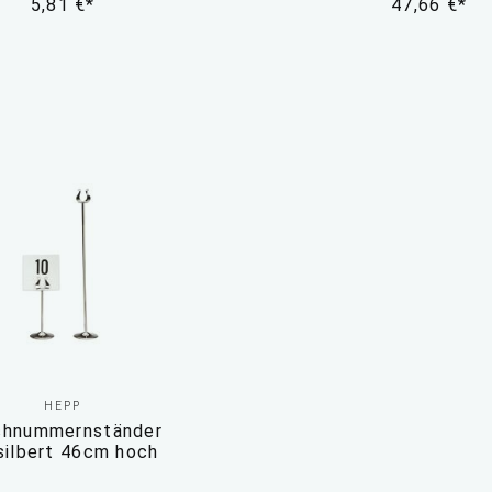
5,81 €*
47,66 €*
HEPP
chnummernständer
silbert 46cm hoch