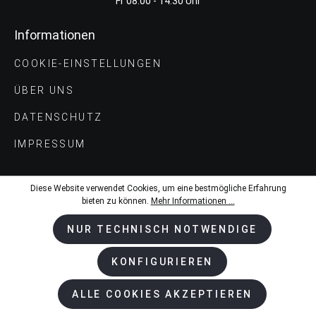
Fr 08:00 - 14:30 Uhr
Informationen
COOKIE-EINSTELLUNGEN
ÜBER UNS
DATENSCHUTZ
IMPRESSUM
Diese Website verwendet Cookies, um eine bestmögliche Erfahrung
Shop-Service
bieten zu können.
Mehr Informationen ...
KONTAKT
NUR TECHNISCH NOTWENDIGE
VERSAND UND ZAHLUNGS­BEDINGUNGEN
KONFIGURIEREN
AGB
ALLE COOKIES AKZEPTIEREN