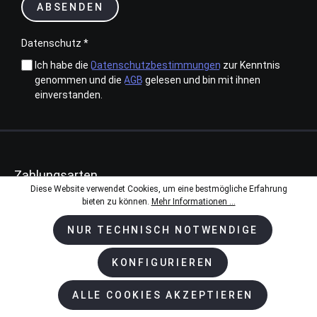
ABSENDEN
Datenschutz *
Ich habe die
Datenschutzbestimmungen
zur Kenntnis
genommen und die
AGB
gelesen und bin mit ihnen
einverstanden.
Zahlungsarten
Diese Website verwendet Cookies, um eine bestmögliche Erfahrung
bieten zu können.
Mehr Informationen ...
NUR TECHNISCH NOTWENDIGE
Kundenservice & Beratung
KONFIGURIEREN
+ 49 2594 - 50 99 99-0
ALLE COOKIES AKZEPTIEREN
Mo-Do 08:00 - 17:00 Uhr