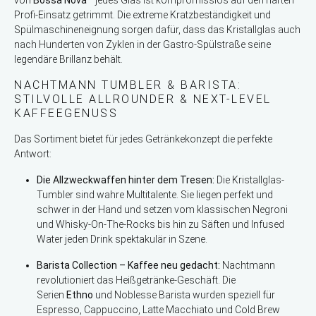
Profi-Einsatz getrimmt. Die extreme Kratzbeständigkeit und
Spülmaschineneignung sorgen dafür, dass das Kristallglas auch
nach Hunderten von Zyklen in der Gastro-Spülstraße seine
legendäre Brillanz behält.
NACHTMANN TUMBLER & BARISTA:
STILVOLLE ALLROUNDER & NEXT-LEVEL
KAFFEEGENUSS
Das Sortiment bietet für jedes Getränkekonzept die perfekte
Antwort:
Die Allzweckwaffen hinter dem Tresen:
Die Kristallglas-
Tumbler sind wahre Multitalente. Sie liegen perfekt und
schwer in der Hand und setzen vom klassischen Negroni
und Whisky-On-The-Rocks bis hin zu Säften und Infused
Water jeden Drink spektakulär in Szene.
Barista Collection – Kaffee neu gedacht:
Nachtmann
revolutioniert das Heißgetränke-Geschäft. Die
Serien
Ethno
und Noblesse Barista wurden speziell für
Espresso, Cappuccino, Latte Macchiato und Cold Brew