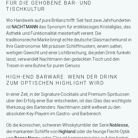
FÜR DIE GEHOBENE BAR- UND
TISCHKULTUR
Wo Handwerk auf pure Brillanz trifft: Seit fast zwei Jahrhunderten
ist
NACHTMANN
das Synonym für erstklassiges Kristallglas, das
Ästhetik und Funktionalität meisterhaft vereint. Die
traditionsreiche Marke bringt echte deutsche Glasmacherkunst in
Ihre Gastronomie. Mit präzisen Schliffmustern, einem satten,
wertigen Gewicht und einer Lichtbrechung, die jeden Drink funkeln
lässt, verwandelt Nachtmann den gedeckten Tisch und den
Tresen in eine Bühne für puren Genuss.
HIGH-END BARWARE: WENN DER DRINK
ZUM OPTISCHEN HIGHLIGHT WIRD
In einer Zeit, in der Signature-Cocktails und Premium-Spirituosen
über den Erfolg einer Bar entscheiden, ist das Glas das wichtigste
Werkzeug des Bartenders. Nachtmann zählt weltweit zu den
absoluten Key-Playern im Gastro- und Barbereich.
Ob die ikonischen, schweren Whiskytumbler der Serie
Noblesse
,
die markanten Schliffe von
Highland
oder die feurige Flecht-Optik
von
Bossa Nova
– jedes Glas ist kompromisslos auf den harten