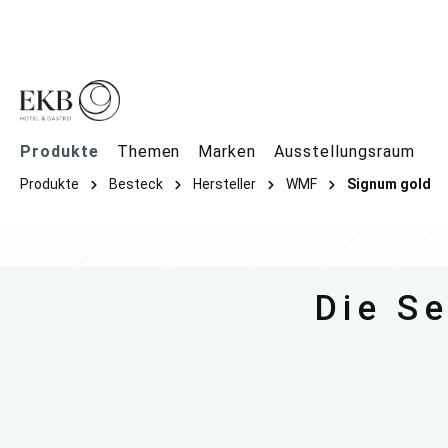
springen
Zur Hauptnavigation springen
Produkte
Themen
Marken
Ausstellungsraum
Produkte
Besteck
Hersteller
WMF
Signum gold
Die S