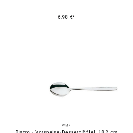
6,98 €*
WMF
Bistro - Vorspeise-Dessertlöffel, 18.2 cm