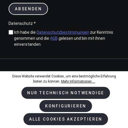
ABSENDEN
Datenschutz *
Ich habe die
Datenschutzbestimmungen
zur Kenntnis
genommen und die
AGB
gelesen und bin mit ihnen
einverstanden.
Zahlungsarten
Diese Website verwendet Cookies, um eine bestmögliche Erfahrung
bieten zu können.
Mehr Informationen ...
NUR TECHNISCH NOTWENDIGE
Kundenservice & Beratung
KONFIGURIEREN
+ 49 2594 - 50 99 99-0
ALLE COOKIES AKZEPTIEREN