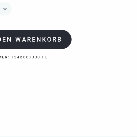
 DEN WARENKORB
MER:
1248660000-HE