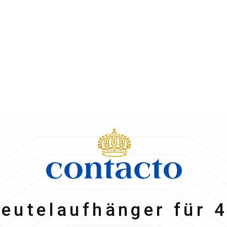
to
beutelaufhänger für 4