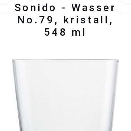
Schott Zwiesel
Sonido - Wasser
No.79, kristall,
548 ml
Bildergalerie überspringen