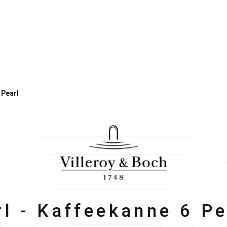
 Pearl
& Boch
l - Kaffeekanne 6 Per