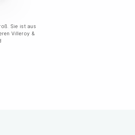
oß. Sie ist aus
ren Villeroy &
d