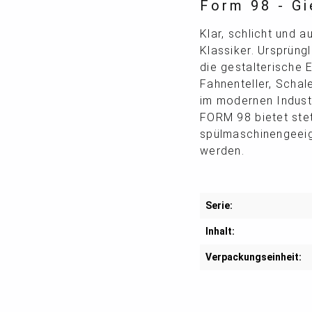
Form 98 - Gi
Klar, schlicht und 
Klassiker. Ursprüng
die gestalterische 
Fahnenteller, Schal
im modernen Industr
FORM 98 bietet stet
spülmaschinengeeign
werden.
Serie:
Inhalt:
Verpackungseinheit: