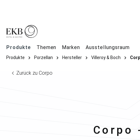
springen
Zur Hauptnavigation springen
Produkte
Themen
Marken
Ausstellungsraum
Produkte
Porzellan
Hersteller
Villeroy & Boch
Cor
Zurück zu Corpo
Viller
Corpo -