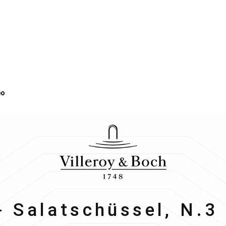
po
oy & Boch
 Salatschüssel, N.3 