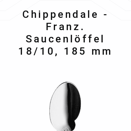
Hepp
Chippendale -
Franz.
Saucenlöffel
18/10, 185 mm
Bildergalerie überspringen