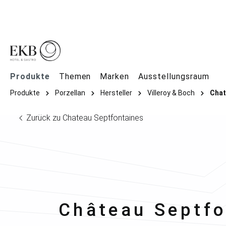
springen
Zur Hauptnavigation springen
Produkte
Themen
Marken
Ausstellungsraum
Produkte
Porzellan
Hersteller
Villeroy & Boch
Chat
Zurück zu Chateau Septfontaines
Villeroy & Boch
Château Septfo