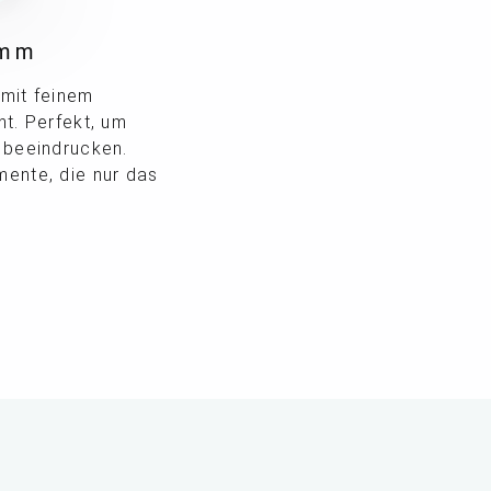
 mm
 mit feinem
ht. Perfekt, um
u beeindrucken.
mente, die nur das