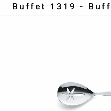
Amefa
Buffet 1319 - Buff
Bildergalerie überspringen