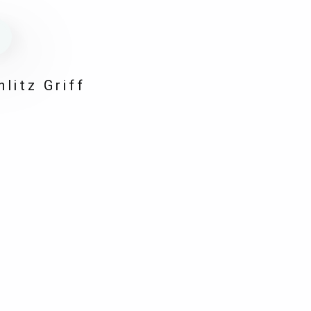
N
litz Griff