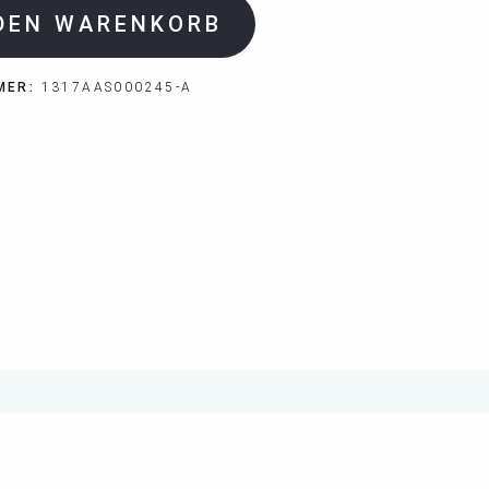
 DEN WARENKORB
MER:
1317AAS000245-A