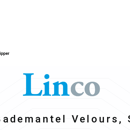
ipper
Linco
Bademantel Velours, 