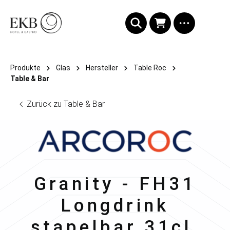
alt springen
Produkte
Glas
Hersteller
Table Roc
Table & Bar
Zurück zu Table & Bar
Arcoroc
Granity - FH31
Longdrink
stapelbar 31cl,